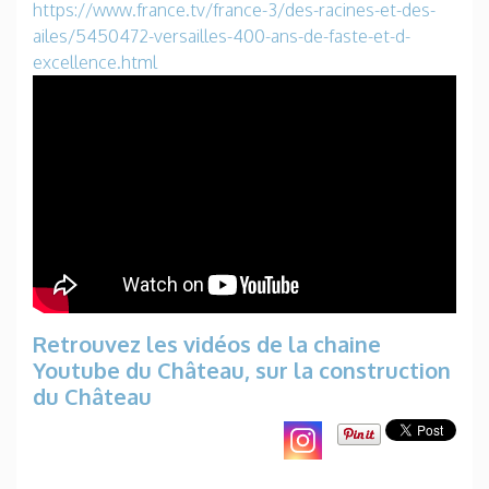
https://www.france.tv/france-3/des-racines-et-des-
ailes/5450472-versailles-400-ans-de-faste-et-d-
excellence.html
Retrouvez les vidéos de la chaine
Youtube du Château, sur la construction
du Château