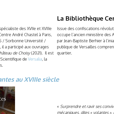
La Bibliothèque Cen
spécialiste des XVIIe et XVIIIe
Issue des confiscations révoluti
Centre André Chastel à Paris,
occupe l’ancien ministère des A
RS / Sorbonne Université /
par Jean-Baptiste Berhier à l’in
 il a participé aux ouvrages
publique de Versailles compren
hâteau de Choisy
(2021). Il est
quartier.
Scientifique de
Versalia
, la
s.
antes au XVIIIe siècle
«
Surprendre et ravir ses convive
mécaniques, dites « volantes »,