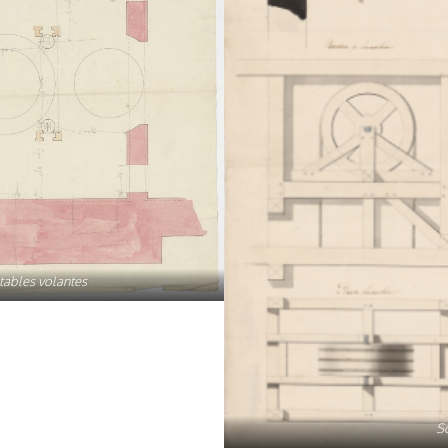
tables volantes
S