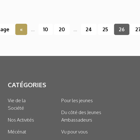
page
«
...
10
20
...
24
25
26
2
CATÉGORIES
Vie de la
Pour les jeunes
Société
Du côté des Jeunes
Nos Activités
Ambassadeurs
Mécénat
Vu pour vous