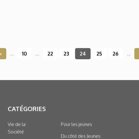
«
...
10
...
22
23
24
25
26
...
CATÉGORIES
Vie de la
Pour les jeunes
Société
Du côté des Jeunes